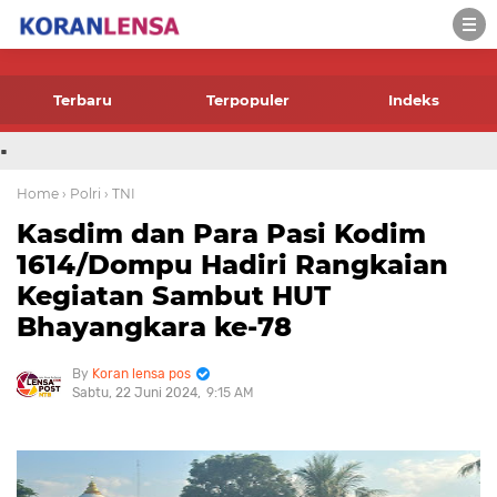
-->
Terbaru
Terpopuler
Indeks
.
Home
› Polri
› TNI
Kasdim dan Para Pasi Kodim
1614/Dompu Hadiri Rangkaian
Kegiatan Sambut HUT
Bhayangkara ke-78
Koran lensa pos
Sabtu, 22 Juni 2024
9:15 AM