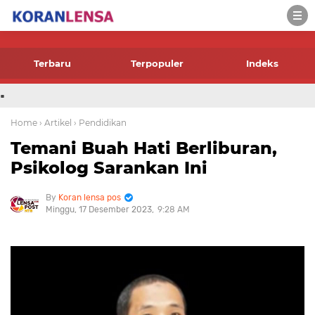
-->
Terbaru
Terpopuler
Indeks
.
Home
› Artikel
› Pendidikan
Temani Buah Hati Berliburan,
Psikolog Sarankan Ini
Koran lensa pos
Minggu, 17 Desember 2023
9:28 AM