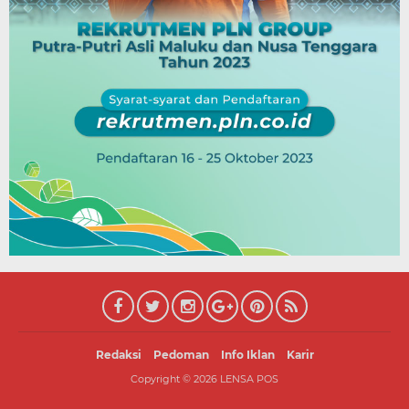
Redaksi
Pedoman
Info Iklan
Karir
Copyright ©
2026
LENSA POS