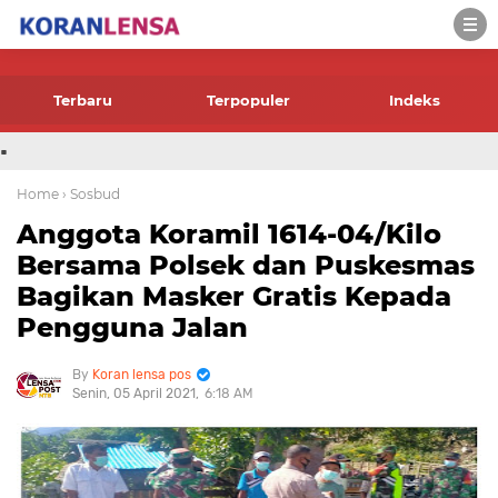
-->
Terbaru
Terpopuler
Indeks
.
Home
› Sosbud
Anggota Koramil 1614-04/Kilo
Bersama Polsek dan Puskesmas
Bagikan Masker Gratis Kepada
Pengguna Jalan
Koran lensa pos
Senin, 05 April 2021
6:18 AM