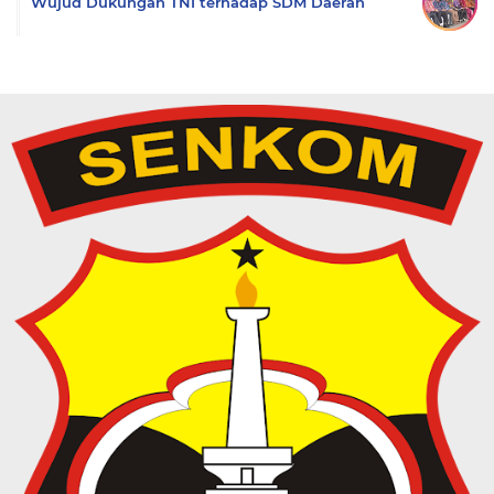
Wujud Dukungan TNI terhadap SDM Daerah