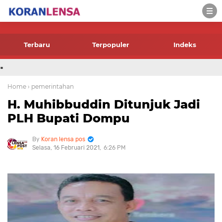
-->
Terbaru
Terpopuler
Indeks
.
Home
› pemerintahan
H. Muhibbuddin Ditunjuk Jadi
PLH Bupati Dompu
Koran lensa pos
Selasa, 16 Februari 2021
6:26 PM