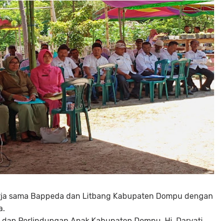
kerja sama Bappeda dan Litbang Kabupaten Dompu dengan
a.
dan Perlindungan Anak Kabupaten Dompu, Hj. Daryati