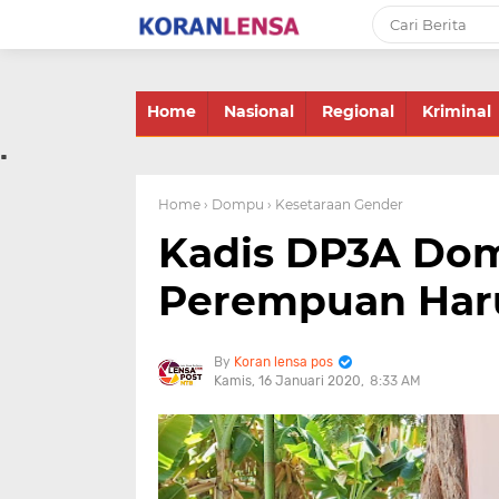
-->
Home
Nasional
Regional
Kriminal
.
Home
› Dompu
› Kesetaraan Gender
Kadis DP3A Do
Perempuan Har
Koran lensa pos
Kamis, 16 Januari 2020
8:33 AM