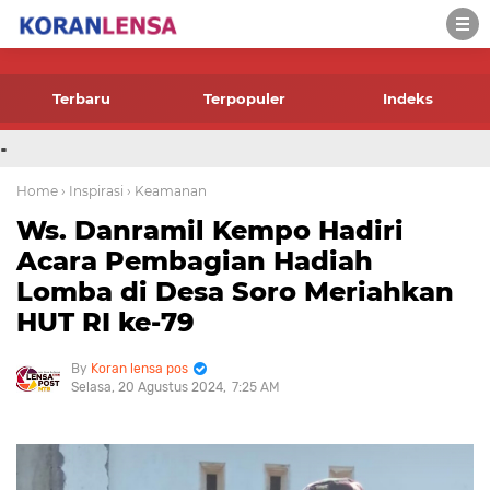
-->
Terbaru
Terpopuler
Indeks
.
Home
› Inspirasi
› Keamanan
Ws. Danramil Kempo Hadiri
Acara Pembagian Hadiah
Lomba di Desa Soro Meriahkan
HUT RI ke-79
Koran lensa pos
Selasa, 20 Agustus 2024
7:25 AM