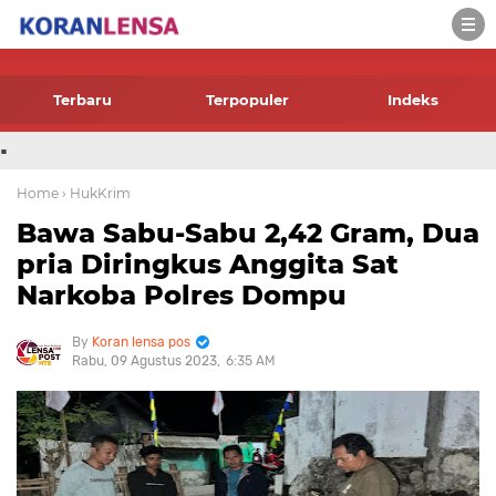
-->
Terbaru
Terpopuler
Indeks
.
Home
› HukKrim
Bawa Sabu-Sabu 2,42 Gram, Dua
pria Diringkus Anggita Sat
Narkoba Polres Dompu
Koran lensa pos
Rabu, 09 Agustus 2023
6:35 AM