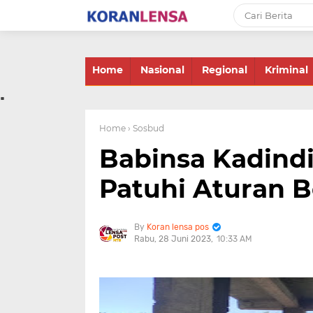
-->
Home
Nasional
Regional
Kriminal
.
Home
› Sosbud
Babinsa Kadind
Patuhi Aturan B
Koran lensa pos
Rabu, 28 Juni 2023
10:33 AM