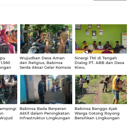
mpu
Wujudkan Desa Aman
Sinergi TNI di Tengah
 1.560
dan Religius, Babinsa
Dialog PT. ABB dan Desa
ungan
Serda Aksar Gelar Komsos
Kiwu.
M Daerah
di Dusun Mada Wau.
Dampingi
Babinsa Bada Berperan
Babinsa Banggo Ajak
an
Aktif dalam Peningkatan
Warga Gotong Royong
 Wujud
Infrastruktur Lingkungan
Bersihkan Lingkungan
omitmen
Dusun Mada Oi Kolo
mas