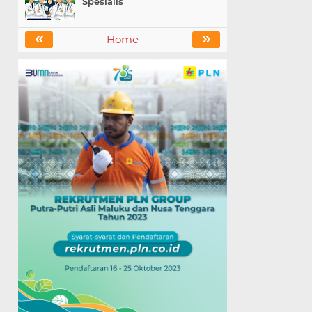
Spesialis
«
»
Home