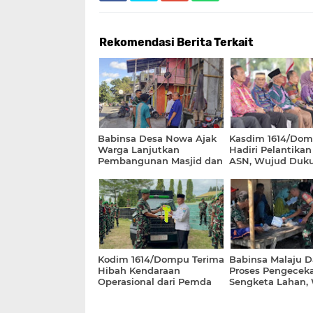
Rekomendasi Berita Terkait
Babinsa Desa Nowa Ajak
Kasdim 1614/Do
Warga Lanjutkan
Hadiri Pelantikan
Pembangunan Masjid dan
ASN, Wujud Duk
Perkuat Solidaritas Sosial
TNI terhadap SD
Kodim 1614/Dompu Terima
Babinsa Malaju 
Hibah Kendaraan
Proses Pengecek
Operasional dari Pemda
Sengketa Lahan,
Dompu
Netralitas dan K
TNI Jaga Kamtib