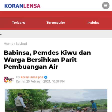
-->
Terbaru
Terpopuler
Indeks
.
Home
› Sosbud
Babinsa, Pemdes Kiwu dan
Warga Bersihkan Parit
Pembuangan Air
Koran lensa pos
Kamis, 25 Februari 2021
10:39 PM