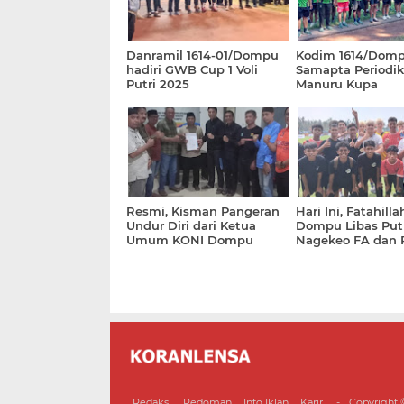
Danramil 1614-01/Dompu
Kodim 1614/Domp
hadiri GWB Cup 1 Voli
Samapta Periodik
Putri 2025
Manuru Kupa
Resmi, Kisman Pangeran
Hari Ini, Fatahill
Undur Diri dari Ketua
Dompu Libas Put
Umum KONI Dompu
Nagekeo FA dan 
Mojokerto
Redaksi
Pedoman
Info Iklan
Karir
Copyright