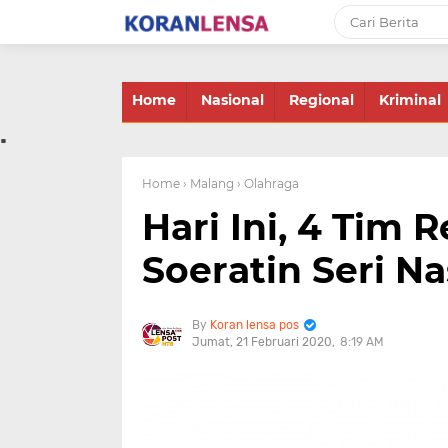
-->
Home
Nasional
Regional
Kriminal
.
Home
› Malang
› Olahraga
Hari Ini, 4 Tim R
Soeratin Seri Na
Koran lensa pos
Jumat, 21 Februari 2020
8:19 AM