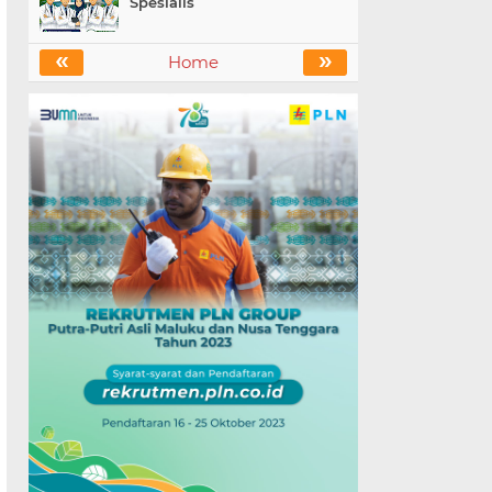
Spesialis
«
»
Home