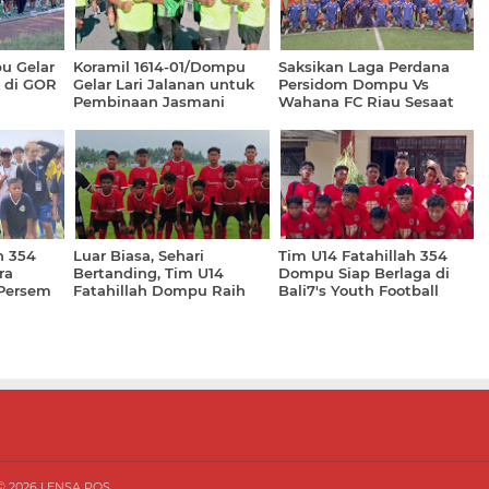
u Gelar
Koramil 1614-01/Dompu
Saksikan Laga Perdana
 di GOR
Gelar Lari Jalanan untuk
Persidom Dompu Vs
Pembinaan Jasmani
Wahana FC Riau Sesaat
Lagi Melalui Chanel PSSI
TV
ah 354
Luar Biasa, Sehari
Tim U14 Fatahillah 354
ra
Bertanding, Tim U14
Dompu Siap Berlaga di
Persem
Fatahillah Dompu Raih
Bali7's Youth Football
Tiga Kemenangan Telak
Tournament International
 ©
2026
LENSA POS