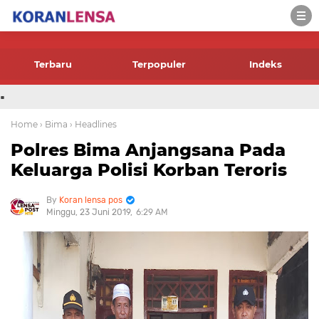
-->
Terbaru
Terpopuler
Indeks
.
Home
› Bima
› Headlines
Polres Bima Anjangsana Pada
Keluarga Polisi Korban Teroris
Koran lensa pos
Minggu, 23 Juni 2019
6:29 AM