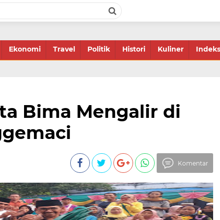
Ekonomi
Travel
Politik
Histori
Kuliner
Indek
ta Bima Mengalir di
ggemaci
Komentar