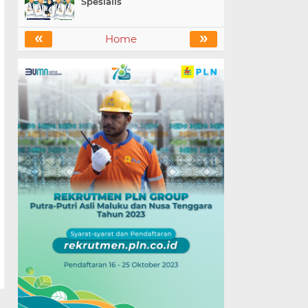
Spesialis
«
»
Home