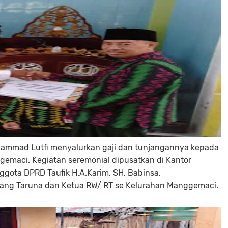
 Muhammad Lutfi menyalurkan gaji dan tunjangannya kepada
gemaci. Kegiatan seremonial dipusatkan di Kantor
ggota DPRD Taufik H.A.Karim, SH, Babinsa,
ang Taruna dan Ketua RW/ RT se Kelurahan Manggemaci.