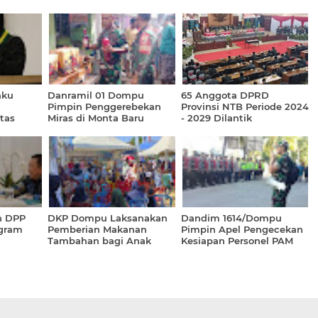
aku
Danramil 01 Dompu
65 Anggota DPRD
Pimpin Penggerebekan
Provinsi NTB Periode 2024
tas
Miras di Monta Baru
- 2029 Dilantik
n DPP
DKP Dompu Laksanakan
Dandim 1614/Dompu
ogram
Pemberian Makanan
Pimpin Apel Pengecekan
Tambahan bagi Anak
Kesiapan Personel PAM
Sekolah
VVIP RI 1 di Sumbawa