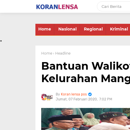
-->
Home
Nasional
Regional
Kriminal
.
Home
› Headline
Bantuan Waliko
Kelurahan Man
Koran lensa pos
Jumat, 07 Februari 2020
7:02 PM