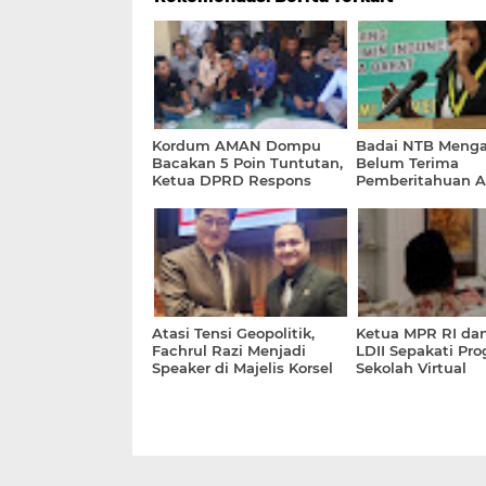
Kordum AMAN Dompu
Badai NTB Meng
Bacakan 5 Poin Tuntutan,
Belum Terima
Ketua DPRD Respons
Pemberitahuan A
Segera Tindak Lanjuti
Informasi Dirinya
Dilaporkan
Atasi Tensi Geopolitik,
Ketua MPR RI da
Fachrul Razi Menjadi
LDII Sepakati Pr
Speaker di Majelis Korsel
Sekolah Virtual
Kebangsaan