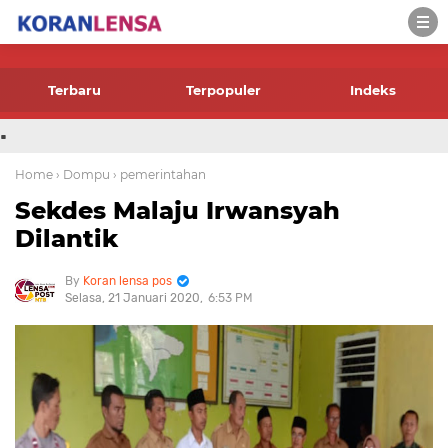
-->
Terbaru
Terpopuler
Indeks
.
Home
› Dompu
› pemerintahan
Sekdes Malaju Irwansyah
Dilantik
Koran lensa pos
Selasa, 21 Januari 2020
6:53 PM