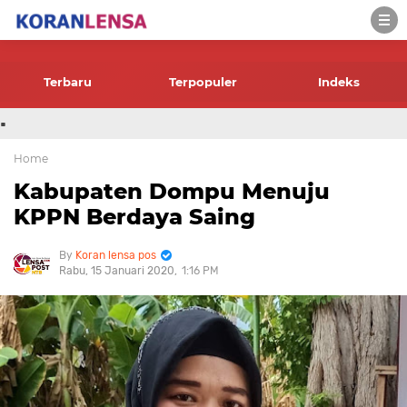
-->
Terbaru
Terpopuler
Indeks
.
Home
Kabupaten Dompu Menuju
KPPN Berdaya Saing
Koran lensa pos
Rabu, 15 Januari 2020
1:16 PM