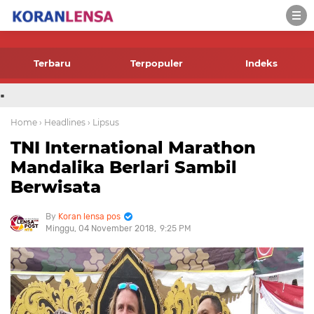
-->
Terbaru
Terpopuler
Indeks
.
Home
› Headlines
› Lipsus
TNI International Marathon
Mandalika Berlari Sambil
Berwisata
Koran lensa pos
Minggu, 04 November 2018
9:25 PM